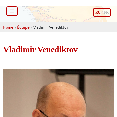
|
RU
FR
Home
»
Équipe
»
Vladimir Venediktov
Vladimir Venediktov