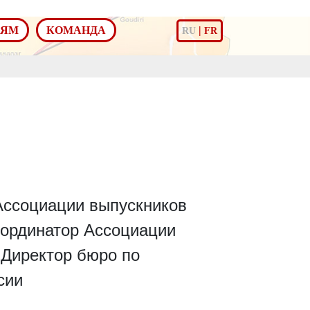
ЛЯМ
КОМАНДА
|
RU
FR
Ассоциации выпускников
координатор Ассоциации
 Директор бюро по
сии