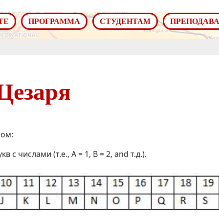
ТЕ
ПРОГРАММА
СТУДЕНТАМ
ПРЕПОДАВ
Цезаря
ом:
 числами (т.е., A = 1, B = 2, and т.д.).