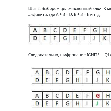
Шаг 2: Выберем целочисленный ключ K межд
алфавита, где A + 3 = D, B + 3 = E и т. д.
Следовательно, шифрование IGNITE: LJQ